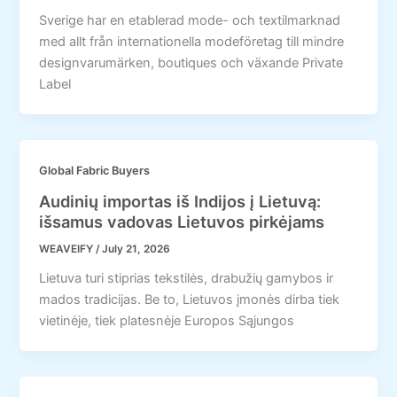
Sverige har en etablerad mode- och textilmarknad
med allt från internationella modeföretag till mindre
designvarumärken, boutiques och växande Private
Label
Global Fabric Buyers
Audinių importas iš Indijos į Lietuvą:
išsamus vadovas Lietuvos pirkėjams
WEAVEIFY
/
July 21, 2026
Lietuva turi stiprias tekstilės, drabužių gamybos ir
mados tradicijas. Be to, Lietuvos įmonės dirba tiek
vietinėje, tiek platesnėje Europos Sąjungos